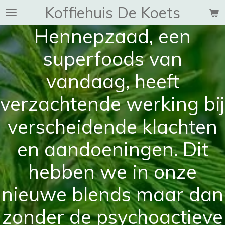
Koffiehuis De Koets
Ga
direct
Hennepzaad, een
naar
de
superfoods van
hoofdinhoud
vandaag, heeft
verzachtende werking bij
verscheidende klachten
en aandoeningen. Dit
hebben we in onze
nieuwe blends maar dan
zonder de psychoactieve