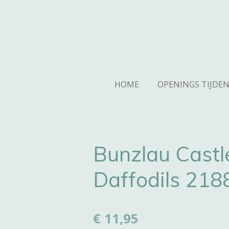
Ga
direct
naar
de
hoofdinhoud
HOME
OPENINGS TIJDE
Bunzlau Castl
Daffodils 21
€ 11,95