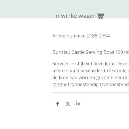
In winkelwagen
Artikelnummer:
2188-2754
Bunzlau Castle Serving Bowl 100 ml
Serveer in stijl met deze kom.
Deze 
met de hand beschilderd.
Gestookt 
de kom kan worden gecombineerd me
Magnetronbestendig Ovenbestendi
D
D
S
e
e
h
l
e
a
e
l
r
n
e