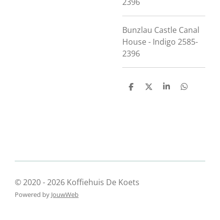
2396
Bunzlau Castle Canal
House - Indigo 2585-
2396
D
D
S
D
e
e
h
e
l
e
a
l
e
l
r
e
n
e
n
© 2020 - 2026 Koffiehuis De Koets
Powered by
JouwWeb