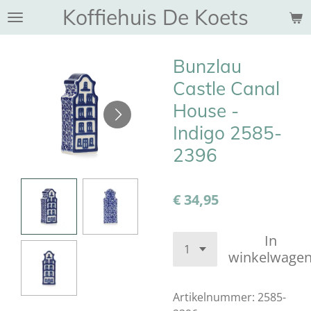
Koffiehuis De Koets
Ga
direct
naar
Bunzlau
de
hoofdinhoud
Castle Canal
House -
Indigo 2585-
2396
€ 34,95
In
winkelwage
Artikelnummer:
2585-