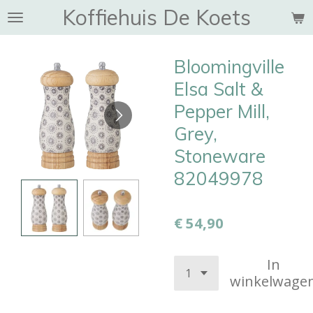
Koffiehuis De Koets
Ga
direct
naar
Bloomingville
de
hoofdinhoud
Elsa Salt &
Pepper Mill,
Grey,
Stoneware
82049978
€ 54,90
In
winkelwage