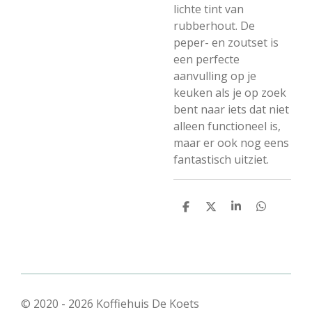
lichte tint van
rubberhout. De
peper- en zoutset is
een perfecte
aanvulling op je
keuken als je op zoek
bent naar iets dat niet
alleen functioneel is,
maar er ook nog eens
fantastisch uitziet.
D
D
S
D
e
e
h
e
l
e
a
l
e
l
r
e
n
e
n
© 2020 - 2026 Koffiehuis De Koets