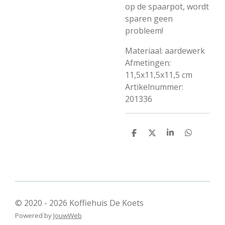
op de spaarpot, wordt
sparen geen
probleem!
Materiaal: aardewerk
Afmetingen:
11,5x11,5x11,5 cm
Artikelnummer:
201336
D
D
S
D
e
e
h
e
l
e
a
l
e
l
r
e
n
e
n
© 2020 - 2026 Koffiehuis De Koets
Powered by
JouwWeb