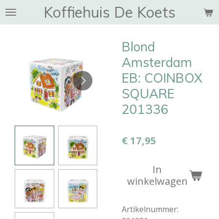
Koffiehuis De Koets
Ga
direct
naar
Blond
de
hoofdinhoud
Amsterdam
EB: COINBOX
SQUARE
201336
€ 17,95
In
winkelwagen
Artikelnummer: