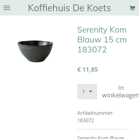
Koffiehuis De Koets
Ga
direct
naar
Serenity Kom
de
hoofdinhoud
Blauw 15 cm
183072
€ 11,85
In
winkelwage
Artikelnummer:
183072
Serenity Kom Blauw