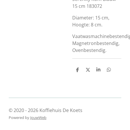
15 cm 183072
Diameter: 15 cm,
Hoogte: 8 cm.
Vaatwasmachinebestendig
Magnetronbestendig,
Ovenbestendig.
D
D
S
D
e
e
h
e
l
e
a
l
e
l
r
e
n
e
n
© 2020 - 2026 Koffiehuis De Koets
Powered by
JouwWeb