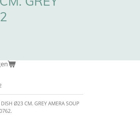
 CM. GREY
2
gen
2
 DISH Ø23 CM. GREY AMERA SOUP
0762.