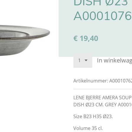
DISH Ø23
A0001076
€ 19,40
In winkelwa
Artikelnummer:
A0001076
LENE BJERRE AMERA SOUP
DISH Ø23 CM. GREY A0001
Size B23 H35 Ø23.
Volume 35 cl.