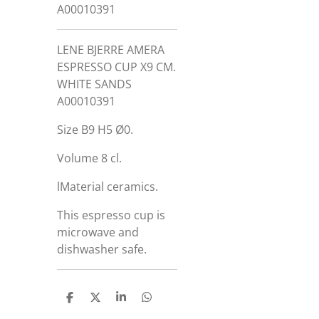
A00010391
LENE BJERRE AMERA
ESPRESSO CUP X9 CM.
WHITE SANDS
A00010391
Size B9 H5 Ø0.
Volume 8 cl.
lMaterial ceramics.
This espresso cup is
microwave and
dishwasher safe.
D
D
S
D
e
e
h
e