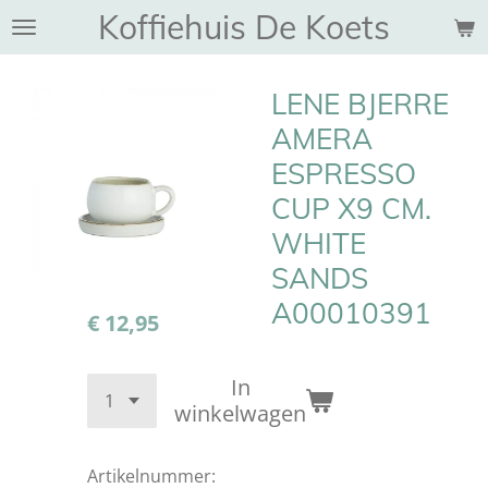
Koffiehuis De Koets
Ga
direct
naar
LENE BJERRE
de
hoofdinhoud
AMERA
ESPRESSO
CUP X9 CM.
WHITE
SANDS
A00010391
€ 12,95
In
winkelwagen
Artikelnummer: