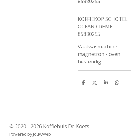
85880255
KOFFIEKOP SCHOTEL
OCEAN CREME
85880255
Vaatwasmachine -
magnetron - oven
bestendig.
D
D
S
D
e
e
h
e
l
e
a
l
e
l
r
e
n
e
n
© 2020 - 2026 Koffiehuis De Koets
Powered by
JouwWeb