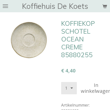
Koffiehuis De Koets
Ga
direct
naar
KOFFIEKOP
de
hoofdinhoud
SCHOTEL
OCEAN
CREME
85880255
€ 4,40
In
winkelwage
Artikelnummer: