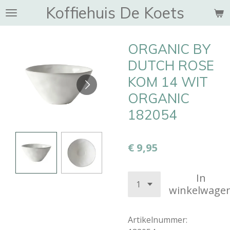
Koffiehuis De Koets
Ga
direct
naar
ORGANIC BY
de
hoofdinhoud
DUTCH ROSE
KOM 14 WIT
ORGANIC
182054
€ 9,95
In
winkelwage
Artikelnummer: