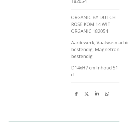
182054
ORGANIC BY DUTCH
ROSE KOM 14 WIT
ORGANIC 182054
Aardewerk, Vaatwasmachi
bestendig, Magnetron
bestendig
D14xH7 cm Inhoud 51
cl
D
D
S
D
e
e
h
e
l
e
a
l
e
l
r
e
n
e
n