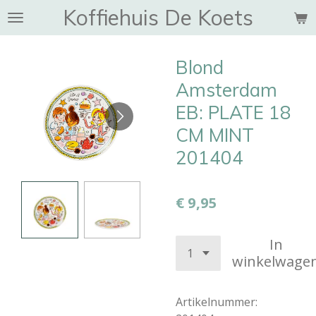
Koffiehuis De Koets
Ga
direct
naar
Blond
de
hoofdinhoud
Amsterdam
EB: PLATE 18
CM MINT
201404
€ 9,95
In
winkelwage
Artikelnummer: