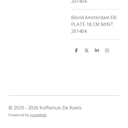
201404
Blond Amsterdam EB:
PLATE 18 CM MINT
201404
D
D
S
D
e
e
h
e
l
e
a
l
e
l
r
e
n
e
n
© 2020 - 2026 Koffiehuis De Koets
Powered by
JouwWeb