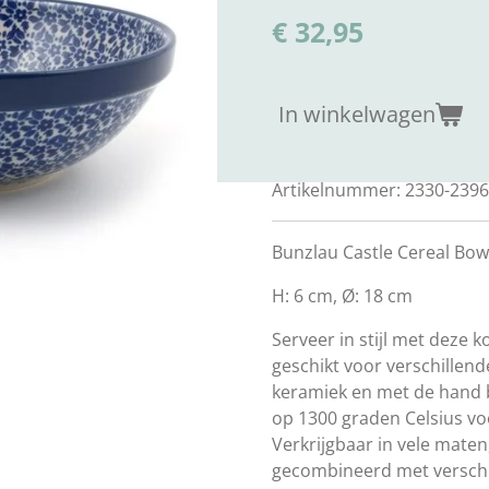
€ 32,95
In winkelwagen
Artikelnummer:
2330-2396
Bunzlau Castle Cereal Bowl
H: 6 cm, Ø: 18 cm
Serveer in stijl met deze k
geschikt voor verschillen
keramiek en met de hand 
op 1300 graden Celsius v
Verkrijgbaar in vele mate
gecombineerd met verschi