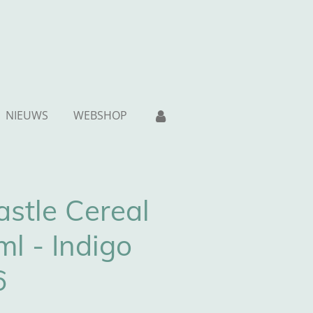
NIEUWS
WEBSHOP
stle Cereal
l - Indigo
6