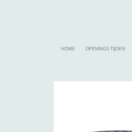
Ga
direct
naar
de
hoofdinhoud
HOME
OPENINGS TIJDEN