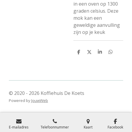
in een oven op 1300
graden celsius.
Deze
mok kan een
geweldige aanvulling
zijn op je keuk
D
D
S
D
e
e
h
e
l
e
a
l
e
l
r
e
n
e
n
© 2020 - 2026 Koffiehuis De Koets
Powered by
JouwWeb
E-mailadres
Telefoonnummer
Kaart
Facebook