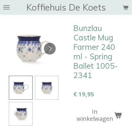
Koffiehuis De Koets
Ga
direct
naar
Bunzlau
de
hoofdinhoud
Castle Mug
Farmer 240
ml - Spring
Ballet 1005-
2341
€ 19,95
In
winkelwagen