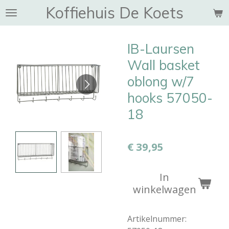
Koffiehuis De Koets
Ga
direct
naar
IB-Laursen
de
hoofdinhoud
Wall basket
oblong w/7
hooks 57050-
18
€ 39,95
In
winkelwagen
Artikelnummer: