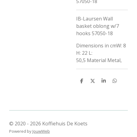
57050-18
IB-Laursen Wall
basket oblong w/7
hooks 57050-18
Dimensions in cm
W: 8
H: 22 L:
50,5
Material
Metal,
D
D
S
D
e
e
h
e
l
e
a
l
e
l
r
e
n
e
n
© 2020 - 2026 Koffiehuis De Koets
Powered by
JouwWeb