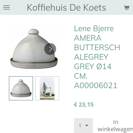
Koffiehuis De Koets
Ga
direct
naar
Lene Bjerre
de
hoofdinhoud
AMERA
BUTTERSCH
ALEGREY
GREY Ø14
CM.
A00006021
€ 23,15
In
winkelwage