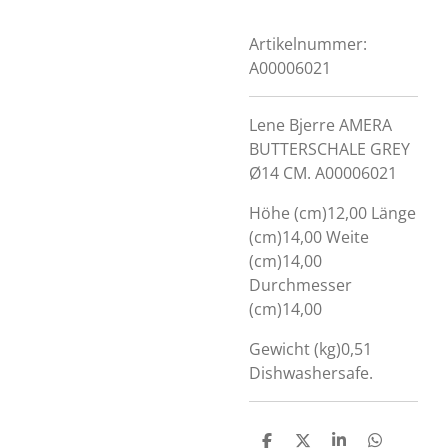
Artikelnummer:
A00006021
Lene Bjerre AMERA
BUTTERSCHALE GREY
Ø14 CM. A00006021
Höhe (cm)12,00 Länge
(cm)14,00 Weite
(cm)14,00
Durchmesser
(cm)14,00
Gewicht (kg)0,51
Dishwashersafe.
D
D
S
D