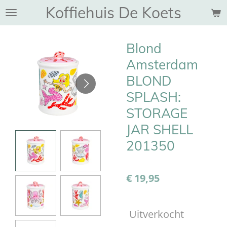
Koffiehuis De Koets
Ga
direct
naar
Blond
de
hoofdinhoud
Amsterdam
BLOND
SPLASH:
STORAGE
JAR SHELL
201350
€ 19,95
Uitverkocht