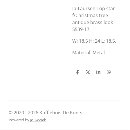
Ib-Laursen Top star
f/Christmas tree
antique brass look
5539-17
W: 18,5 H: 24 L: 18,5.
Material:
Metal.
D
D
S
D
e
e
h
e
l
e
a
l
e
l
r
e
n
e
n
© 2020 - 2026 Koffiehuis De Koets
Powered by
JouwWeb