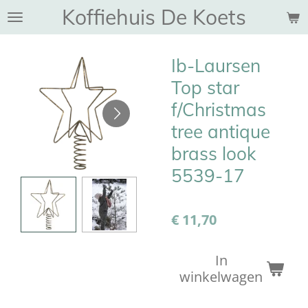
Koffiehuis De Koets
Ga
direct
naar
Ib-Laursen
de
hoofdinhoud
Top star
f/Christmas
tree antique
brass look
5539-17
€ 11,70
In
winkelwagen