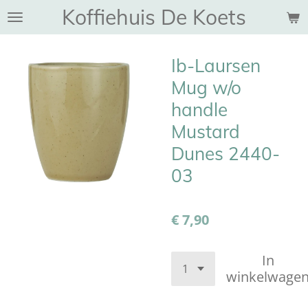
Koffiehuis De Koets
Ga
direct
naar
Ib-Laursen
de
hoofdinhoud
Mug w/o
handle
Mustard
Dunes 2440-
03
€ 7,90
In
winkelwage