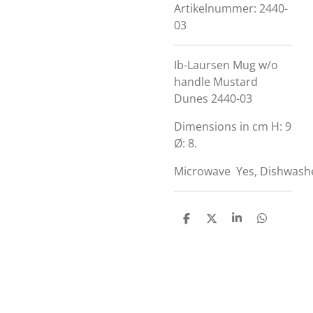
Artikelnummer:
2440-
03
Ib-Laursen Mug w/o
handle Mustard
Dunes 2440-03
Dimensions in cm
H: 9
Ø: 8.
Microwave
Yes,
Dishwash
D
D
S
D
e
e
h
e
l
e
a
l
e
l
r
e
n
e
n