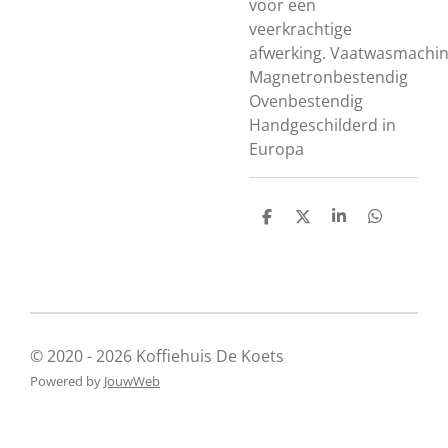
voor een
veerkrachtige
afwerking.
Vaatwasmachin
Magnetronbestendig
Ovenbestendig
Handgeschilderd in
Europa
D
D
S
D
e
e
h
e
l
e
a
l
e
l
r
e
n
e
n
© 2020 - 2026 Koffiehuis De Koets
Powered by
JouwWeb