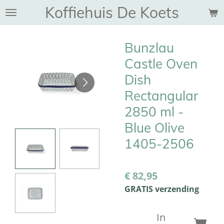
Koffiehuis De Koets
Ga
direct
naar
Bunzlau
de
hoofdinhoud
Castle Oven
Dish
Rectangular
2850 ml -
Blue Olive
1405-2506
€ 82,95
GRATIS verzending
In