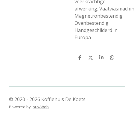
veerkrachtige
afwerking.
Vaatwasmachin
Magnetronbestendig
Ovenbestendig
Handgeschilderd in
Europa
D
D
S
D
e
e
h
e
l
e
a
l
e
l
r
e
n
e
n
© 2020 - 2026 Koffiehuis De Koets
Powered by
JouwWeb