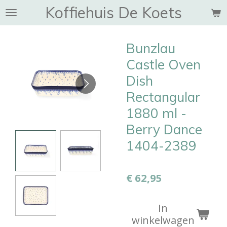
Koffiehuis De Koets
Ga
direct
naar
Bunzlau
de
hoofdinhoud
Castle Oven
Dish
Rectangular
1880 ml -
Berry Dance
1404-2389
€ 62,95
In
winkelwagen