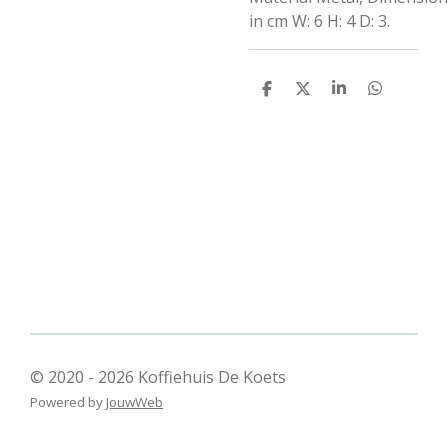
in cm W: 6 H: 4 D: 3.
D
D
S
D
e
e
h
e
l
e
a
l
e
l
r
e
n
e
n
© 2020 - 2026 Koffiehuis De Koets
Powered by
JouwWeb