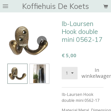
Koffiehuis De Koets
Ga
direct
naar
Ib-Laursen
de
hoofdinhoud
Hook double
mini 0562-17
€ 5,00
In
winkelwage
Ib-Laursen Hook
double mini 0562-17
Material Metal, Dimensio