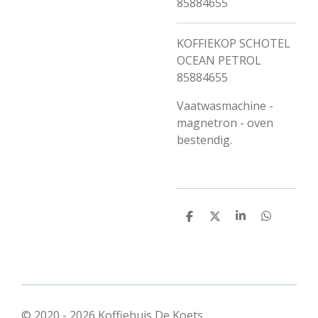
85884655
KOFFIEKOP SCHOTEL
OCEAN PETROL
85884655
Vaatwasmachine -
magnetron - oven
bestendig.
D
D
S
D
e
e
h
e
l
e
a
l
e
l
r
e
n
e
n
© 2020 - 2026 Koffiehuis De Koets