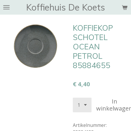
Koffiehuis De Koets
Ga
direct
naar
KOFFIEKOP
de
hoofdinhoud
SCHOTEL
OCEAN
PETROL
85884655
€ 4,40
In
winkelwage
Artikelnummer: