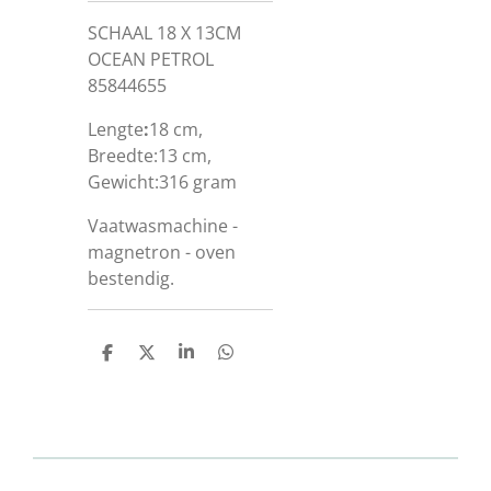
SCHAAL 18 X 13CM
OCEAN PETROL
85844655
Lengte
:
18 cm,
Breedte:13 cm,
Gewicht:316 gram
Vaatwasmachine -
magnetron - oven
bestendig.
D
D
S
D
e
e
h
e
l
e
a
l
e
l
r
e
n
e
n