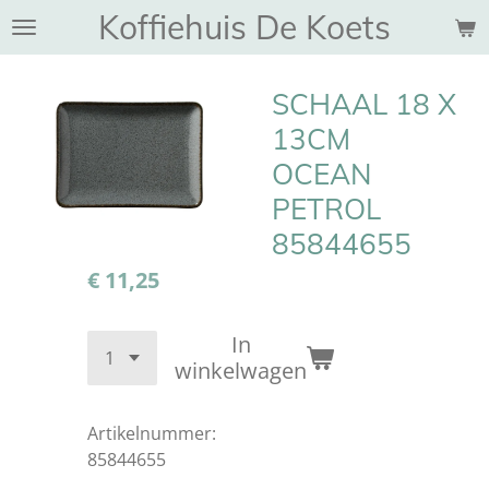
Koffiehuis De Koets
Ga
direct
naar
SCHAAL 18 X
de
hoofdinhoud
13CM
OCEAN
PETROL
85844655
€ 11,25
In
winkelwagen
Artikelnummer:
85844655