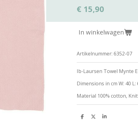
€ 15,90
In winkelwagen
Artikelnummer:
6352-07
Ib-Laursen Towel Mynte E
Dimensions in cm W: 40 L: 
Material 100% cotton, Kni
D
D
S
e
e
h
l
e
a
e
l
r