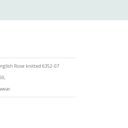
nglish Rose knitted 6352-07
60,
twear.