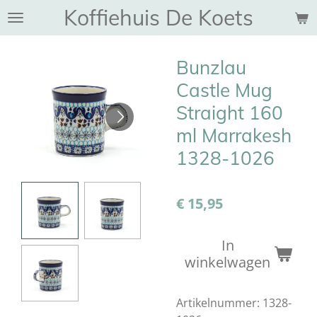
Koffiehuis De Koets
Ga
direct
naar
Bunzlau
de
hoofdinhoud
Castle Mug
Straight 160
ml Marrakesh
1328-1026
€ 15,95
In
winkelwagen
Artikelnummer:
1328-