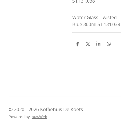
51.131.038
Water Glass Twisted
Blue 360ml 51.131.038
D
D
S
D
e
e
h
e
l
e
a
l
e
l
r
e
n
e
n
© 2020 - 2026 Koffiehuis De Koets
Powered by
JouwWeb