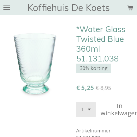
Koffiehuis De Koets
Ga
direct
naar
*Water Glass
de
hoofdinhoud
Twisted Blue
360ml
51.131.038
30% korting
€ 5,25
€ 8,95
In
winkelwage
Artikelnummer: