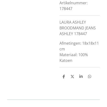
Artikelnummer:
178447
LAURA ASHLEY
BROODMAND JEANS
ASHLEY 178447
Afmetingen: 18x18x11
cm
Materiaal: 100%
Katoen
D
D
S
D
e
e
h
e
l
e
a
l
e
l
r
e
n
e
n