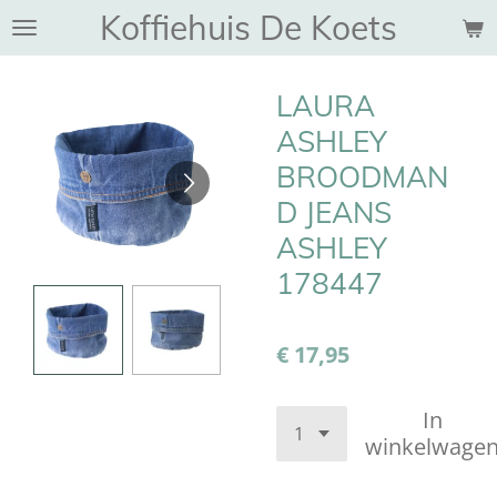
Koffiehuis De Koets
Ga
direct
naar
LAURA
de
hoofdinhoud
ASHLEY
BROODMAN
D JEANS
ASHLEY
178447
€ 17,95
In
winkelwage