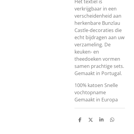
Het textiel is
verkrijgbaar in een
verscheidenheid aan
herkenbare Bunzlau
Castle-decoraties die
echt bijdragen aan uw
verzameling.
De
keuken- en
theedoeken vormen
samen prachtige sets.
Gemaakt in Portugal.
100% katoen
Snelle
vochtopname
Gemaakt in Europa
D
D
S
D
e
e
h
e
l
e
a
l