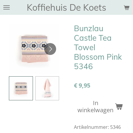
Koffiehuis De Koets
Ga
direct
naar
Bunzlau
de
hoofdinhoud
Castle Tea
Towel
Blossom Pink
5346
€ 9,95
In
winkelwagen
Artikelnummer:
5346