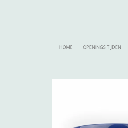
Ga
direct
naar
de
hoofdinhoud
HOME
OPENINGS TIJDEN