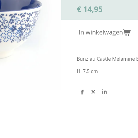
€ 14,95
In winkelwagen
Bunzlau Castle Melamine B
H: 7,5 cm
D
D
S
e
e
h
l
e
a
e
l
r
n
e