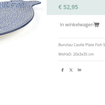
€ 52,95
In winkelwagen
Bunzlau Castle Plate Fish
WxHxD: 20x3x35 cm
D
D
S
e
e
h
l
e
a
e
l
r
n
e