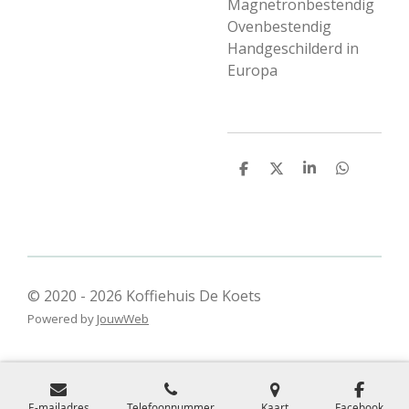
Magnetronbestendig
Ovenbestendig
Handgeschilderd in
Europa
D
D
S
D
e
e
h
e
l
e
a
l
e
l
r
e
n
e
n
© 2020 - 2026 Koffiehuis De Koets
Powered by
JouwWeb
E-mailadres
Telefoonnummer
Kaart
Facebook