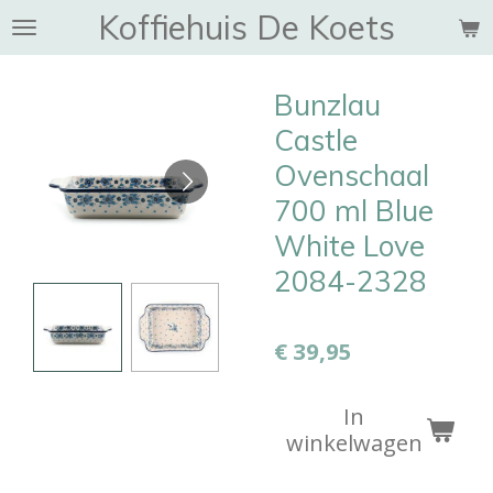
Koffiehuis De Koets
Ga
direct
naar
Bunzlau
de
hoofdinhoud
Castle
Ovenschaal
700 ml Blue
White Love
2084-2328
€ 39,95
In
winkelwagen