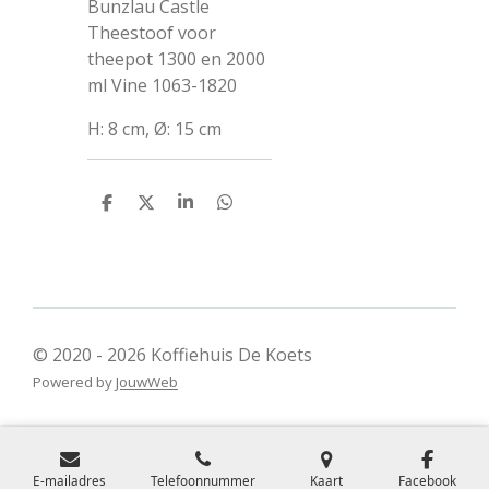
Bunzlau Castle
Theestoof voor
theepot 1300 en 2000
ml Vine 1063-1820
H: 8 cm, Ø: 15 cm
D
D
S
D
e
e
h
e
l
e
a
l
e
l
r
e
n
e
n
© 2020 - 2026 Koffiehuis De Koets
Powered by
JouwWeb
E-mailadres
Telefoonnummer
Kaart
Facebook