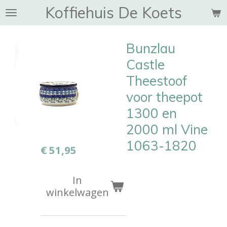
Koffiehuis De Koets
Ga
direct
naar
Bunzlau
de
hoofdinhoud
Castle
Theestoof
voor theepot
1300 en
2000 ml Vine
1063-1820
€ 51,95
In
winkelwagen