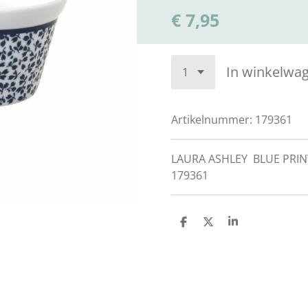
€ 7,95
In winkelwa
Artikelnummer:
179361
LAURA ASHLEY BLUE PRIN
179361
D
D
S
e
e
h
l
e
a
e
l
r
n
e