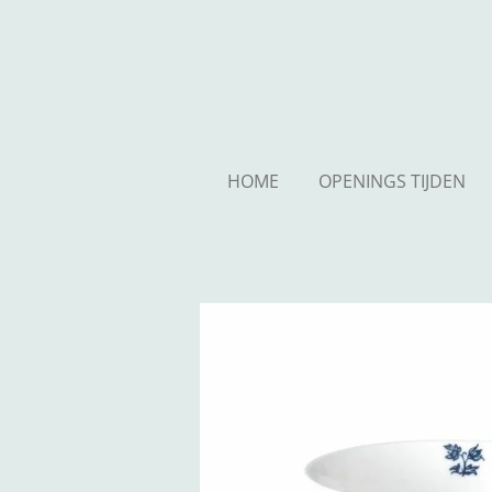
Ga
direct
naar
de
hoofdinhoud
HOME
OPENINGS TIJDEN