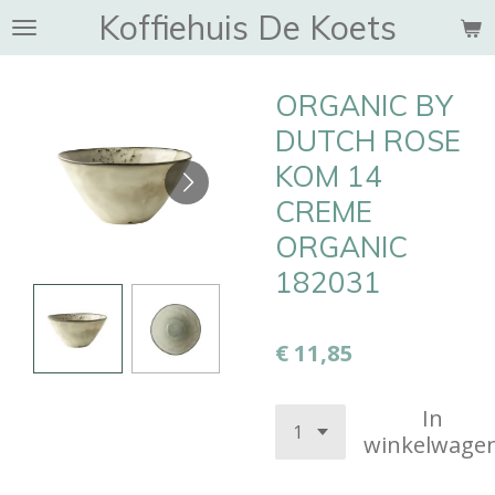
Koffiehuis De Koets
Ga
direct
naar
ORGANIC BY
de
hoofdinhoud
DUTCH ROSE
KOM 14
CREME
ORGANIC
182031
€ 11,85
In
winkelwage