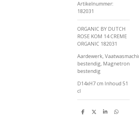
Artikelnummer:
182031
ORGANIC BY DUTCH
ROSE KOM 14 CREME
ORGANIC 182031
Aardewerk, Vaatwasmachi
bestendig, Magnetron
bestendig
D14xH7 cm Inhoud 51
cl
D
D
S
D
e
e
h
e
l
e
a
l
e
l
r
e
n
e
n