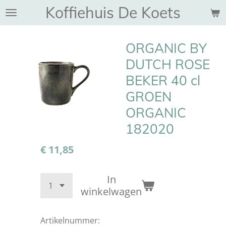
Koffiehuis De Koets
Ga
direct
naar
ORGANIC BY
de
hoofdinhoud
DUTCH ROSE
BEKER 40 cl
GROEN
ORGANIC
182020
€ 11,85
In
winkelwagen
Artikelnummer: