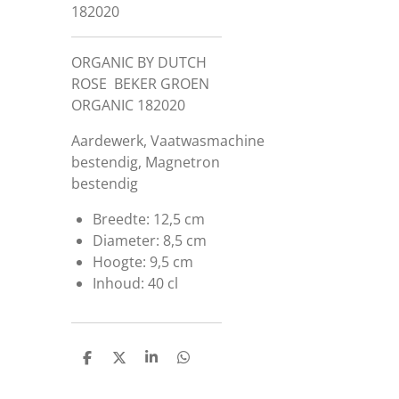
182020
ORGANIC BY DUTCH
ROSE BEKER GROEN
ORGANIC 182020
Aardewerk, Vaatwasmachine
bestendig, Magnetron
bestendig
Breedte:
12,5 cm
Diameter:
8,5 cm
Hoogte:
9,5 cm
Inhoud:
40 cl
D
D
S
D
e
e
h
e
l
e
a
l