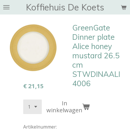
Koffiehuis De Koets
Ga
direct
naar
GreenGate
de
hoofdinhoud
Dinner plate
Alice honey
mustard 26.5
cm
STWDINAALI
4006
€ 21,15
In
winkelwagen
Artikelnummer: