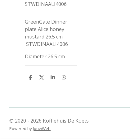
STWDINAALI4006
GreenGate Dinner
plate Alice honey
mustard 26.5 cm
STWDINAALI4006
Diameter
26.5 cm
D
D
S
D
e
e
h
e
l
e
a
l
e
l
r
e
n
e
n
© 2020 - 2026 Koffiehuis De Koets
Powered by
JouwWeb