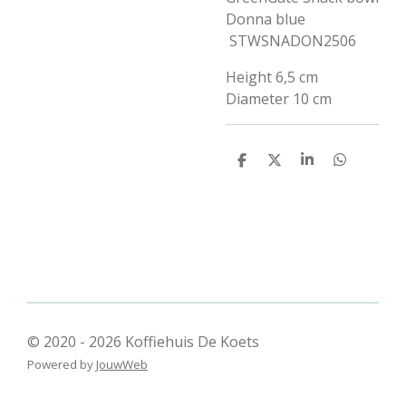
Donna blue
STWSNADON2506
Height 6,5 cm
Diameter 10 cm
D
D
S
D
e
e
h
e
l
e
a
l
e
l
r
e
n
e
n
© 2020 - 2026 Koffiehuis De Koets
Powered by
JouwWeb