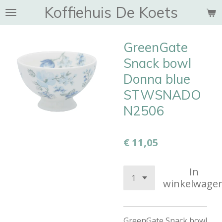
Koffiehuis De Koets
Ga
direct
naar
GreenGate
de
hoofdinhoud
Snack bowl
Donna blue
STWSNADO
N2506
€ 11,05
In
winkelwage
GreenGate Snack bowl