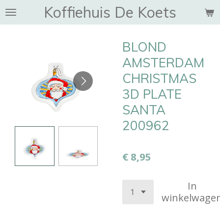
Koffiehuis De Koets
Ga
direct
naar
BLOND
de
hoofdinhoud
AMSTERDAM
CHRISTMAS
3D PLATE
SANTA
200962
€ 8,95
In
winkelwage