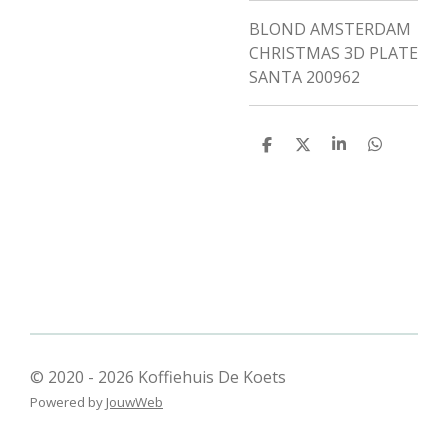
BLOND AMSTERDAM
CHRISTMAS 3D PLATE
SANTA 200962
D
D
S
D
e
e
h
e
l
e
a
l
e
l
r
e
n
e
n
© 2020 - 2026 Koffiehuis De Koets
Powered by
JouwWeb