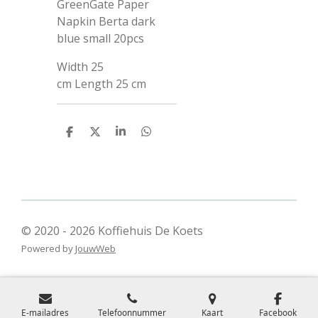
GreenGate Paper
Napkin Berta dark
blue small 20pcs
Width
25
cm
Length
25 cm
D
D
S
D
e
e
h
e
l
e
a
l
e
l
r
e
n
e
n
© 2020 - 2026 Koffiehuis De Koets
Powered by
JouwWeb
E-mailadres
Telefoonnummer
Kaart
Facebook