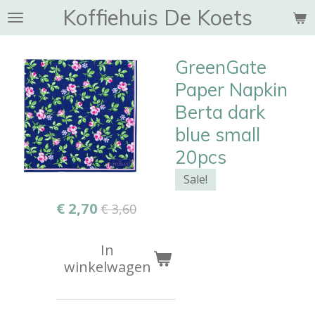
Koffiehuis De Koets
Ga
direct
naar
GreenGate
de
hoofdinhoud
Paper Napkin
Berta dark
blue small
20pcs
Sale!
€ 2,70
€ 3,60
In
winkelwagen