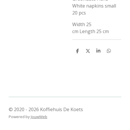
White napkins small
20 pcs
Width
25
cm
Length
25 cm
D
D
S
D
e
e
h
e
l
e
a
l
e
l
r
e
n
e
n
© 2020 - 2026 Koffiehuis De Koets
Powered by
JouwWeb