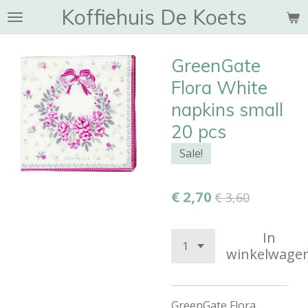
Koffiehuis De Koets
Ga
direct
naar
GreenGate
de
hoofdinhoud
Flora White
napkins small
20 pcs
Sale!
€ 2,70
€ 3,60
In
winkelwage
GreenGate Flora