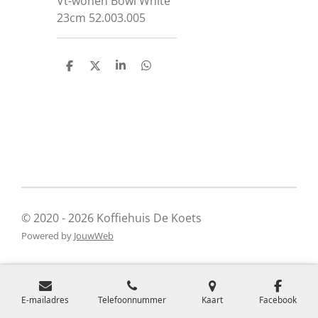
Vt-wonen Bowl White
23cm 52.003.005
D
D
S
D
e
e
h
e
l
e
a
l
e
l
r
e
n
e
n
© 2020 - 2026 Koffiehuis De Koets
Powered by
JouwWeb
E-mailadres
Telefoonnummer
Kaart
Facebook