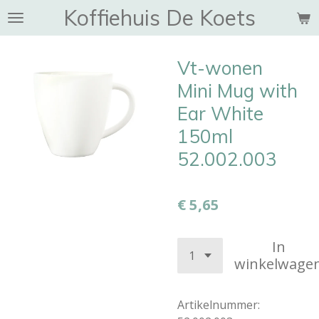
Koffiehuis De Koets
Ga
direct
naar
Vt-wonen
de
hoofdinhoud
Mini Mug with
Ear White
150ml
52.002.003
€ 5,65
In
winkelwage
Artikelnummer: