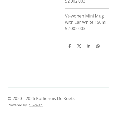
52.002.003
Vt-wonen Mini Mug
with Ear White 150ml
52.002.003
D
D
S
D
e
e
h
e
l
e
a
l
e
l
r
e
n
e
n
© 2020 - 2026 Koffiehuis De Koets
Powered by
JouwWeb