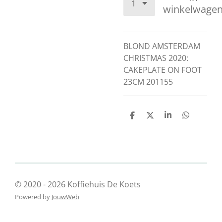
winkelwage
BLOND AMSTERDAM
CHRISTMAS 2020:
CAKEPLATE ON FOOT
23CM 201155
D
D
S
D
e
e
h
e
l
e
a
l
e
l
r
e
n
e
n
© 2020 - 2026 Koffiehuis De Koets
Powered by
JouwWeb