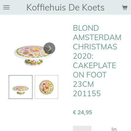
Koffiehuis De Koets
Ga
direct
naar
BLOND
de
hoofdinhoud
AMSTERDAM
CHRISTMAS
2020:
CAKEPLATE
ON FOOT
23CM
201155
€ 24,95
In