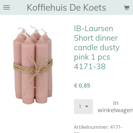
Koffiehuis De Koets
Ga
direct
naar
IB-Laursen
de
hoofdinhoud
Short dinner
candle dusty
pink 1 pcs
4171-38
€ 0,85
In
winkelwage
Artikelnummer:
4171-