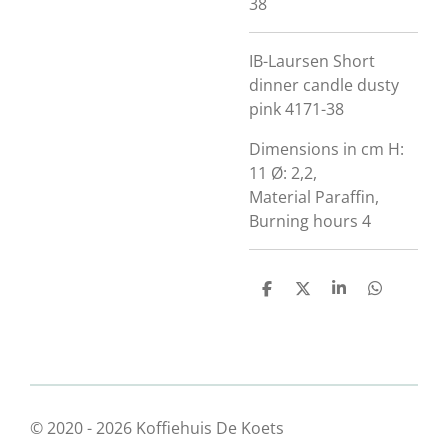
38
IB-Laursen Short
dinner candle dusty
pink 4171-38
Dimensions in cm H:
11 Ø: 2,2,
Material Paraffin,
Burning hours 4
D
D
S
D
e
e
h
e
l
e
a
l
e
l
r
e
n
e
n
© 2020 - 2026 Koffiehuis De Koets