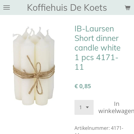
Koffiehuis De Koets
Ga
direct
naar
IB-Laursen
de
hoofdinhoud
Short dinner
candle white
1 pcs 4171-
11
€ 0,85
In
winkelwage
Artikelnummer:
4171-