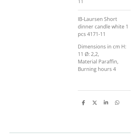
11
IB-Laursen Short
dinner candle white 1
pcs 4171-11
Dimensions in cm H:
11 Ø: 2,2,
Material Paraffin,
Burning hours 4
D
D
S
D
e
e
h
e
l
e
a
l
e
l
r
e
n
e
n