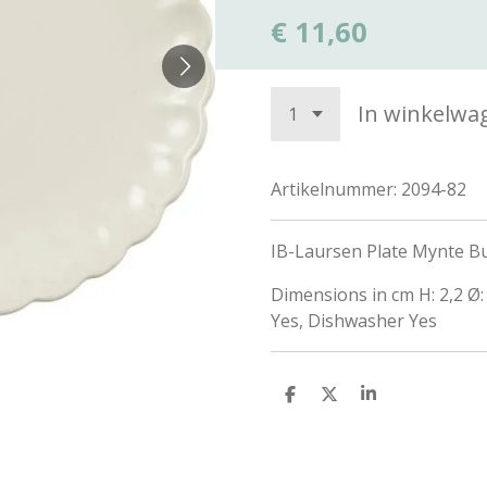
€ 11,60
In winkelwa
Artikelnummer:
2094-82
IB-Laursen Plate Mynte Bu
Dimensions in cm H: 2,2 Ø
Yes, Dishwasher Yes
D
D
S
e
e
h
l
e
a
e
l
r
n
e