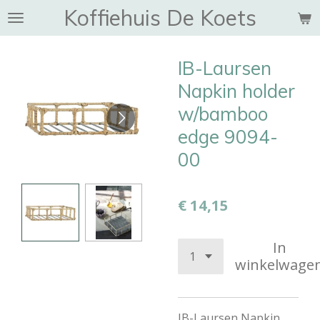
Koffiehuis De Koets
Ga
direct
naar
IB-Laursen
de
hoofdinhoud
Napkin holder
w/bamboo
edge 9094-
00
€ 14,15
In
winkelwage
IB-Laursen Napkin