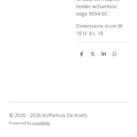
holder w/bamboo
edge 9094-00
Dimensions in cm W:
18 H: 4 L: 18
D
D
S
D
e
e
h
e
l
e
a
l
e
l
r
e
n
e
n
© 2020 - 2026 Koffiehuis De Koets
Powered by
JouwWeb