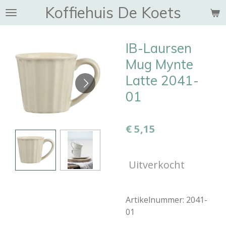
Koffiehuis De Koets
Ga
direct
naar
IB-Laursen
de
hoofdinhoud
Mug Mynte
Latte 2041-
01
€ 5,15
Uitverkocht
Artikelnummer:
2041-
01