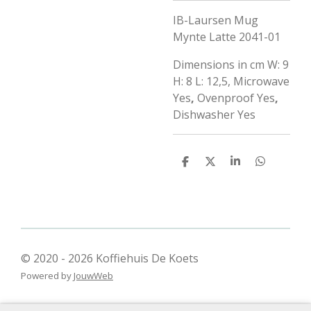
IB-Laursen Mug
Mynte Latte 2041-01
Dimensions in cm W: 9
H: 8 L: 12,5, Microwave
Yes
,
Ovenproof Yes
,
Dishwasher Yes
D
D
S
D
e
e
h
e
l
e
a
l
e
l
r
e
n
e
n
© 2020 - 2026 Koffiehuis De Koets
Powered by
JouwWeb