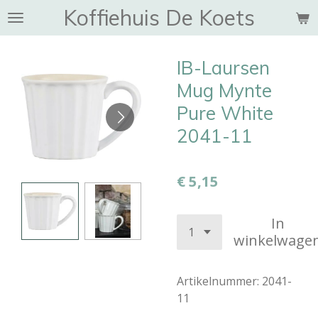
Koffiehuis De Koets
Ga
direct
naar
IB-Laursen
de
hoofdinhoud
Mug Mynte
Pure White
2041-11
€ 5,15
In
winkelwage
Artikelnummer:
2041-
11