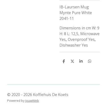
IB-Laursen Mug
Mynte Pure White
2041-11
Dimensions in cm W: 9
H: 8 L: 12,5, Microwave
Yes
,
Ovenproof Yes
,
Dishwasher Yes
D
D
S
D
e
e
h
e
l
e
a
l
e
l
r
e
n
e
n
© 2020 - 2026 Koffiehuis De Koets
Powered by
JouwWeb