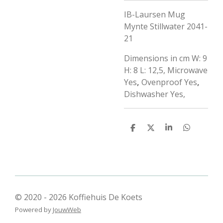
IB-Laursen Mug
Mynte Stillwater 2041-
21
Dimensions in cm W: 9
H: 8 L: 12,5, Microwave
Yes
,
Ovenproof Yes
,
Dishwasher Yes,
D
D
S
D
e
e
h
e
l
e
a
l
e
l
r
e
n
e
n
© 2020 - 2026 Koffiehuis De Koets
Powered by
JouwWeb