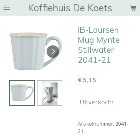
Koffiehuis De Koets
Ga
direct
naar
IB-Laursen
de
hoofdinhoud
Mug Mynte
Stillwater
2041-21
€ 5,15
Uitverkocht
Artikelnummer:
2041-
21